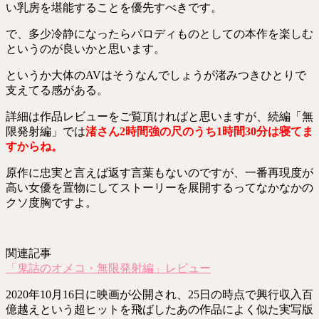
い乳房を堪能することを優先すべきです。
で、多少冷静になったらパロディものとしての本作を楽しむ
というのが良いかと思います。
というか大体のAVはそうなんでしょうが渚みつきひとりで
支えてる感がある。
詳細は作品レビューをご覧頂ければと思いますが、続編「無
限発射編」では
渚さん2時間強の尺のうち1時間30分は寝てま
すからね。
原作に忠実と言えば返す言葉もないのですが、一番再現度が
高い女優を置物にしてストーリーを展開するってなかなかの
クソ度胸ですよ。
関連記事
「鬼詰のオメコ・無限発射編」レビュー
2020年10月16日に映画が公開され、25日の時点で興行収入百
億越えという超ヒットを飛ばしたあの作品によく似た実写版