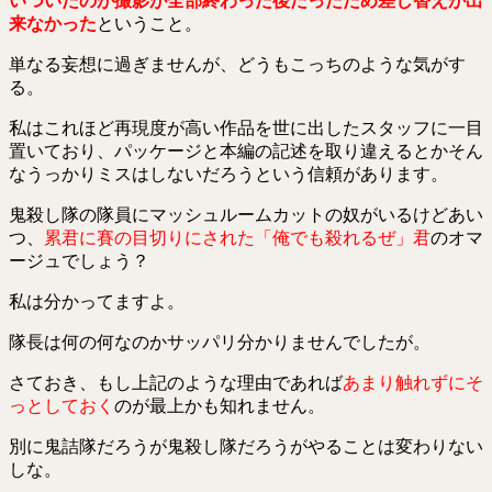
いついたのが撮影が全部終わった後だったため差し替えが出
来なかった
ということ。
単なる妄想に過ぎませんが、どうもこっちのような気がす
る。
私はこれほど再現度が高い作品を世に出したスタッフに一目
置いており、パッケージと本編の記述を取り違えるとかそん
なうっかりミスはしないだろうという信頼があります。
鬼殺し隊の隊員にマッシュルームカットの奴がいるけどあい
つ、
累君に賽の目切りにされた「俺でも殺れるぜ」君
のオマ
ージュでしょう？
私は分かってますよ。
隊長は何の何なのかサッパリ分かりませんでしたが。
さておき、もし上記のような理由であれば
あまり触れずにそ
っとしておく
のが最上かも知れません。
別に鬼詰隊だろうが鬼殺し隊だろうがやることは変わりない
しな。