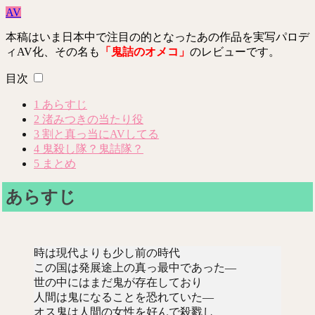
AV
本稿はいま日本中で注目の的となったあの作品を実写パロデ
ィAV化、その名も
「鬼詰のオメコ」
のレビューです。
目次
1
あらすじ
2
渚みつきの当たり役
3
割と真っ当にAVしてる
4
鬼殺し隊？鬼詰隊？
5
まとめ
あらすじ
時は現代よりも少し前の時代
この国は発展途上の真っ最中であった―
世の中にはまだ鬼が存在しており
人間は鬼になることを恐れていた―
オス鬼は人間の女性を好んで殺戮し