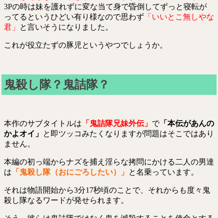
3Pの時は妹を護れずに変な当て身で昏倒してずっと寝転が
ってるというひどい有り様なので思わず
「いいとこ無しやな
君」
と言いそうになりました。
これが役立たずの豚児というやつでしょうか。
鬼殺し隊？鬼詰隊？
本作のサブタイトルは
「鬼詰隊兄妹外伝」
で
「本伝があんの
かよオイ」
と即ツッコみたくなりますが問題はそこではあり
ません。
本編の初っ端からナズを捕え淫らな拷問にかける二人の男達
は
「鬼殺し隊（おにごろしたい）」
と名乗っています。
それは物語開始から3分17秒頃のことで、それからも度々鬼
殺し隊なるワードが発せられます。